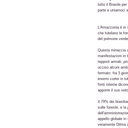
tutto il Brasile pe
parte e uniamoci 
L'Amazzonia è in se
che tutelano le f
del polmone verde 
Questa minaccia a
manifestazioni in t
teppisti armati, p
ucciso alcuni ambi
fermato: fra 3 gio
enormi cortei in t
fonti interne dico
apporre il suo vet
Il 79% dei brasilia
sulle foreste, e l
dell'amministrazio
appello globale in 
veramente Dilma a