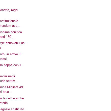
obotte, roghi
ostituzionale
ferendum acq...
ushima bonifica
osti 130 ...
gie rinnovabili da
o
to, in arrivo il
cessi
 la pappa con il
leader negli
iude settim...
arica Migliara 49
i bruc...
ri la delibera che
storia
segnale sostituito