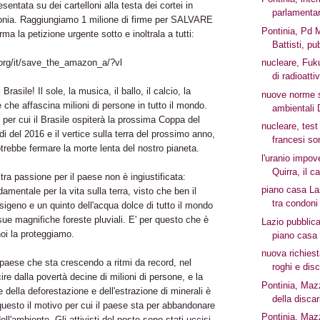
sentata su dei cartelloni alla testa dei cortei in
parlamentar
onia. Raggiungiamo 1 milione di firme per SALVARE
Pontinia, Pd M
 la petizione urgente sotto e inoltrala a tutti:
Battisti, pub
org/it/save_the_amazon_a/?vl
nucleare, Fuk
di radioattiv
Brasile! Il sole, la musica, il ballo, il calcio, la
nuove norme s
 che affascina milioni di persone in tutto il mondo.
ambientali 
 per cui il Brasile ospiterà la prossima Coppa del
nucleare, test
i del 2016 e il vertice sulla terra del prossimo anno,
francesi son
trebbe fermare la morte lenta del nostro pianeta.
l'uranio impove
Quirra, il ca
tra passione per il paese non è ingiustificata:
piano casa La
amentale per la vita sulla terra, visto che ben il
tra condoni
igeno e un quinto dell'acqua dolce di tutto il mondo
ue magnifiche foreste pluviali. E' per questo che è
Lazio pubblica
noi la proteggiamo.
piano casa
nuova richies
 paese che sta crescendo a ritmi da record, nel
roghi e dis
cire dalla povertà decine di milioni di persone, e la
Pontinia, Maz
 della deforestazione e dell'estrazione di minerali è
della discar
questo il motivo per cui il paese sta per abbandonare
Pontinia, Ma
ell'ambiente. Gli attivisti del posto sono stati uccisi,