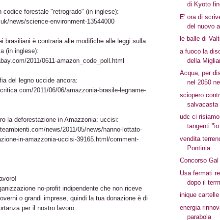
di Kyoto fi
n codice forestale "retrogrado" (in inglese):
E' ora di scriv
o.uk/news/science-environment-13544000
del nuovo a
le balle di Val
brasiliani è contraria alle modifiche alle leggi sulla
 (in inglese):
a fuoco la dis
della Miglia
abay.com/2011/0611-amazon_code_poll.html
Acqua, per dis
ia del legno uccide ancora:
nel 2050 ne 
dicritica.com/2011/06/06/amazzonia-brasile-legname-
sciopero contr
salvacasta
udc ci risiam
ro la deforestazione in Amazzonia: uccisi:
tangenti "io
teambienti.com/news/2011/05/news/hanno-lottato-
vendita terren
tazione-in-amazzonia-uccisi-39165.html/comment-
Pontinia
Concorso Gal 
Usa fermati re
lavoro!
dopo il ter
ganizzazione no-profit indipendente che non riceve
inique cartelle
overni o grandi imprese, quindi la tua donazione è di
energia rinnov
tanza per il nostro lavoro.
parabola