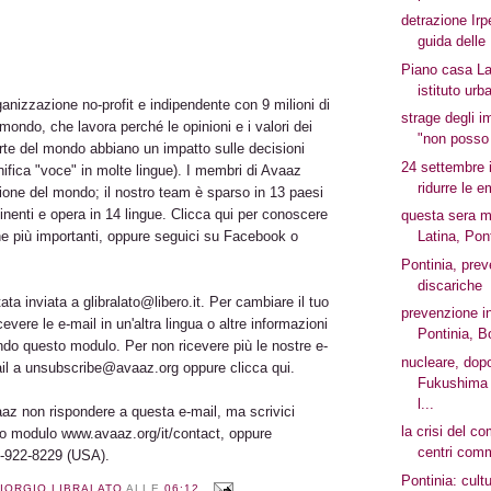
detrazione Ir
guida delle 
Piano casa L
istituto urb
anizzazione no-profit e indipendente con 9 milioni di
strage degli i
 mondo, che lavora perché le opinioni e i valori dei
"non posso
parte del mondo abbiano un impatto sulle decisioni
24 settembre 
nifica "voce" in molte lingue). I membri di Avaaz
ridurre le e
ione del mondo; il nostro team è sparso in 13 paesi
ntinenti e opera in 14 lingue. Clicca qui per conoscere
questa sera m
e più importanti, oppure seguici su Facebook o
Latina, Pon
Pontinia, prev
discariche
ta inviata a glibralato@libero.it. Per cambiare il tuo
prevenzione in
icevere le e-mail in un'altra lingua o altre informazioni
Pontinia, B
ando questo modulo. Per non ricevere più le nostre e-
nucleare, dop
ail a unsubscribe@avaaz.org oppure clicca qui.
Fukushima
l...
az non rispondere a questa e-mail, ma scrivici
la crisi del c
tro modulo www.avaaz.org/it/contact, oppure
centri comm
8-922-8229 (USA).
Pontinia: cult
IORGIO LIBRALATO
ALLE
06:12