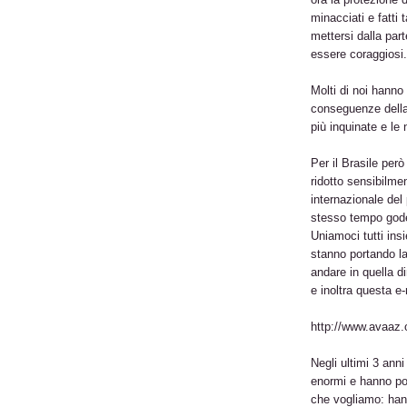
minacciati e fatti 
mettersi dalla parte
essere coraggiosi.
Molti di noi hanno
conseguenze della
più inquinate e le
Per il Brasile però
ridotto sensibilme
internazionale del
stesso tempo gode
Uniamoci tutti insi
stanno portando la
andare in quella d
e inoltra questa e-m
http://www.avaaz.
Negli ultimi 3 ann
enormi e hanno po
che vogliamo: han