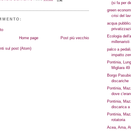
(si fa per di
green economy
crisi del la
MMENTO:
acqua pubblic
privatizzazi
to
Ecologia dell'
Home page
Post più vecchio
millenaristi
i sul post (Atom)
palco a pedali
impatto zer
Pontinia, Lun
Migliara 49 
Borgo Pasubio 
discariche
Pontinia, Maz
dove c'erano 
Pontinia, Ma
discarica a 
Pontinia, Maz
rotatoria
Acea, Ama, At