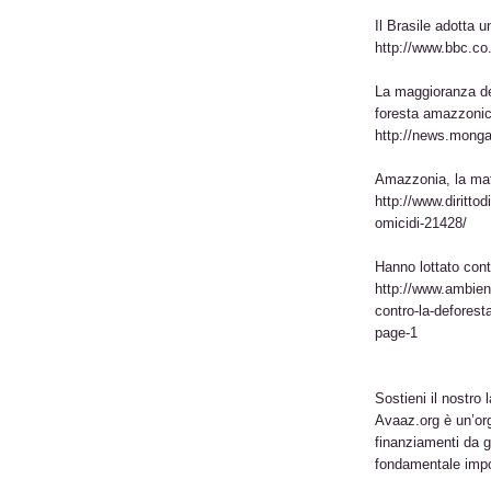
Il Brasile adotta u
http://www.bbc.c
La maggioranza dei 
foresta amazzonica
http://news.mong
Amazzonia, la maf
http://www.diritto
omicidi-21428/
Hanno lottato cont
http://www.ambien
contro-la-defores
page-1
Sostieni il nostro 
Avaaz.org è un’or
finanziamenti da g
fondamentale impor