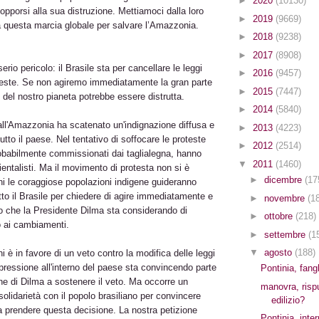
►
2020
(10130)
r opporsi alla sua distruzione. Mettiamoci dalla loro
►
2019
(9669)
a questa marcia globale per salvare l’Amazzonia.
►
2018
(9238)
►
2017
(8908)
rio pericolo: il Brasile sta per cancellare le leggi
►
2016
(9457)
oreste. Se non agiremo immediatamente la gran parte
►
2015
(7447)
del nostro pianeta potrebbe essere distrutta.
►
2014
(5840)
ll'Amazzonia ha scatenato un'indignazione diffusa e
►
2013
(4223)
utto il paese. Nel tentativo di soffocare le proteste
►
2012
(2514)
robabilmente commissionati dai taglialegna, hanno
▼
2011
(1460)
entalisti. Ma il movimento di protesta non si è
►
dicembre
(17
rni le coraggiose popolazioni indigene guideranno
utto il Brasile per chiedere di agire immediatamente e
►
novembre
(1
no che la Presidente Dilma sta considerando di
►
ottobre
(218)
o ai cambiamenti.
►
settembre
(1
▼
agosto
(188)
ni è in favore di un veto contro la modifica delle leggi
a pressione all'interno del paese sta convincendo parte
Pontinia, fan
ne di Dilma a sostenere il veto. Ma occorre un
manovra, risp
solidarietà con il popolo brasiliano per convincere
edilizio?
 prendere questa decisione. La nostra petizione
Pontinia, inte