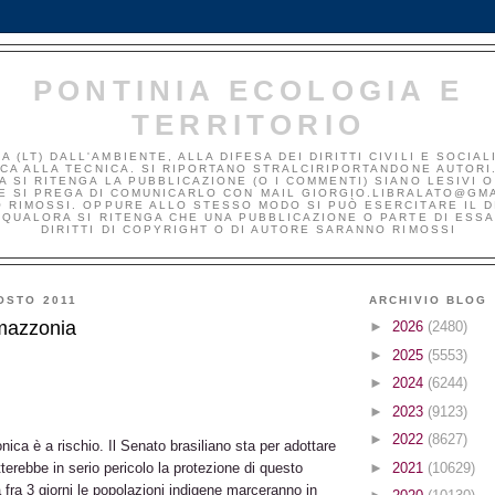
PONTINIA ECOLOGIA E
TERRITORIO
A (LT) DALL'AMBIENTE, ALLA DIFESA DEI DIRITTI CIVILI E SOCIAL
ICA ALLA TECNICA. SI RIPORTANO STRALCIRIPORTANDONE AUTORI
 SI RITENGA LA PUBBLICAZIONE (O I COMMENTI) SIANO LESIVI O
E SI PREGA DI COMUNICARLO CON MAIL GIORGIO.LIBRALATO@GM
 RIMOSSI. OPPURE ALLO STESSO MODO SI PUÒ ESERCITARE IL DI
 QUALORA SI RITENGA CHE UNA PUBBLICAZIONE O PARTE DI ESSA
DIRITTI DI COPYRIGHT O DI AUTORE SARANNO RIMOSSI
OSTO 2011
ARCHIVIO BLOG
mazzonia
►
2026
(2480)
►
2025
(5553)
►
2024
(6244)
►
2023
(9123)
►
2022
(8627)
ica è a rischio. Il Senato brasiliano sta per adottare
►
2021
(10629)
erebbe in serio pericolo la protezione di questo
 fra 3 giorni le popolazioni indigene marceranno in