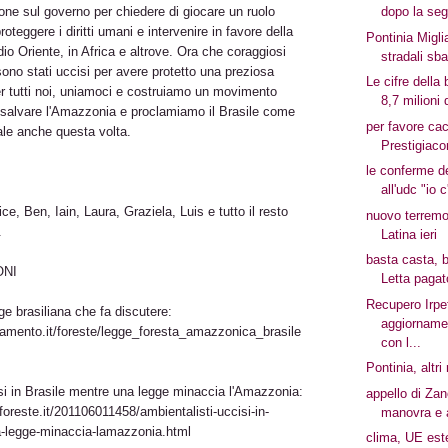
one sul governo per chiedere di giocare un ruolo
dopo la seg
roteggere i diritti umani e intervenire in favore della
Pontinia Migli
o Oriente, in Africa e altrove. Ora che coraggiosi
stradali sbag
i sono stati uccisi per avere protetto una preziosa
Le cifre della 
er tutti noi, uniamoci e costruiamo un movimento
8,7 milioni d
r salvare l'Amazzonia e proclamiamo il Brasile come
per favore cac
ale anche questa volta.
Prestigiac
le conferme de
all'udc "io c
e, Ben, Iain, Laura, Graziela, Luis e tutto il resto
nuovo terremo
.
Latina ieri
basta casta, b
ONI
Letta pagato
Recupero Irp
e brasiliana che fa discutere:
aggiornamen
iamento.it/foreste/legge_foresta_amazzonica_brasile
con l...
Pontinia, altr
si in Brasile mentre una legge minaccia l'Amazzonia:
appello di Zan
foreste.it/201106011458/ambientalisti-uccisi-in-
manovra e 
a-legge-minaccia-lamazzonia.html
clima, UE est