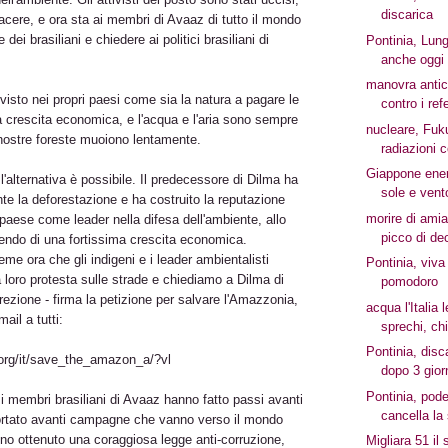
discarica
tacere, e ora sta ai membri di Avaaz di tutto il mondo
 dei brasiliani e chiedere ai politici brasiliani di
Pontinia, Lung
anche oggi
manovra antic
 visto nei propri paesi come sia la natura a pagare le
contro i re
 crescita economica, e l'acqua e l'aria sono sempre
nucleare, Fuk
 nostre foreste muoiono lentamente.
radiazioni c
Giappone ener
 l'alternativa è possibile. Il predecessore di Dilma ha
sole e vent
nte la deforestazione e ha costruito la reputazione
morire di amian
 paese come leader nella difesa dell'ambiente, allo
picco di de
ndo di una fortissima crescita economica.
eme ora che gli indigeni e i leader ambientalisti
Pontinia, viva
 loro protesta sulle strade e chiediamo a Dilma di
pomodoro
irezione - firma la petizione per salvare l'Amazzonia,
acqua l'Italia 
ail a tutti:
sprechi, ch
Pontinia, disc
org/it/save_the_amazon_a/?vl
dopo 3 giorn
Pontinia, pode
i i membri brasiliani di Avaaz hanno fatto passi avanti
cancella la 
rtato avanti campagne che vanno verso il mondo
no ottenuto una coraggiosa legge anti-corruzione,
Migliara 51 il 