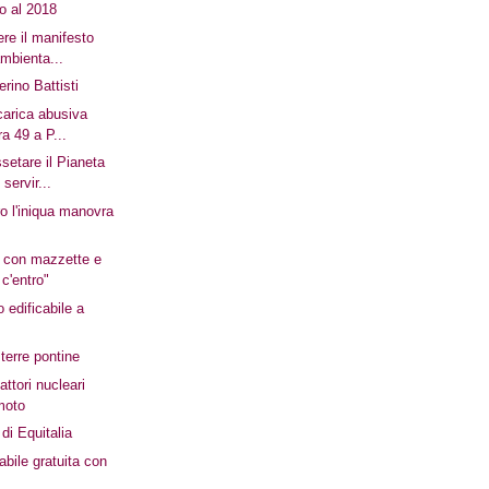
no al 2018
ere il manifesto
mbienta...
terino Battisti
carica abusiva
ra 49 a P...
setare il Pianeta
servir...
o l'iniqua manovra
o con mazzette e
 c'entro"
o edificabile a
terre pontine
attori nucleari
rmoto
 di Equitalia
abile gratuita con