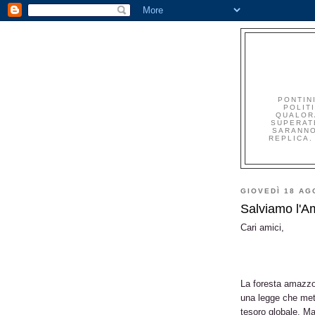
PONTINI
POLIT
QUALORA
SUPERAT
SARANNO
REPLICA.
GIOVEDÌ 18 AG
Salviamo l'A
Cari amici,
La foresta amazzon
una legge che mett
tesoro globale. Ma