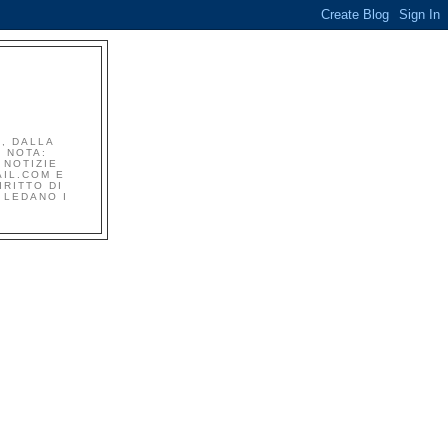
I, DALLA
. NOTA:
 NOTIZIE
AIL.COM E
RITTO DI
 LEDANO I