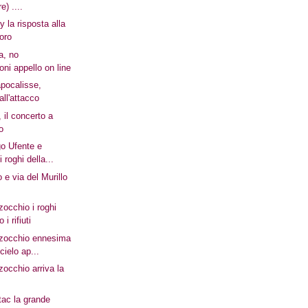
re) ....
 la risposta alla
voro
a, no
oni appello on line
apocalisse,
 all'attacco
, il concerto a
o
go Ufente e
i roghi della...
e via del Murillo
zocchio i roghi
i rifiuti
zzocchio ennesima
cielo ap...
zocchio arriva la
ac la grande