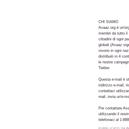
CHI SIAMO
Avaaz.org è un'org
membri da tutto il
cittadini di ogni 
globali (Avaaz sig
vivono in ogni naz
distribuiti in 4 co
le nostre campagn
Twitter.
Questa e-mail è sta
indirizzo e-mail, r
contattaci utilizz
mail, invia un'e-m
Per contattare Ava
utilizzando il nos
telefonaci al 1-88
PUBBLICATO DA
G