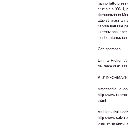
hanno fatto pressi
cruciale all'ONU, p
democrazia in Medi
attivisti brasilian
risorsa naturale p
internazionale pe
leader internazion
Con speranza,
Emma, Ricken, Alic
del team di Avaaz
PIU' INFORMAZI
Amazzonia, la legg
http://www.ilcamb
.html
Ambientalisti ucci
http://www.salvale
brasile-mentre-un