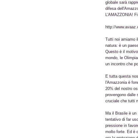
globale sarà rappre
difesa dell'Amazz
L'AMAZZONIA! Firma
http://www.avaaz.
Tutti noi amiamo il 
natura: è un paese
Questo è il motivo
mondo, le Olimpiad
un incontro che po
E tutta questa nos
l'Amazzonia è fond
20% del nostro oss
provengono dalle s
cruciale che tutti 
Ma il Brasile è un
tentativo di far us
pressione in favore
molto forte. Ed è 
ora la protezione d