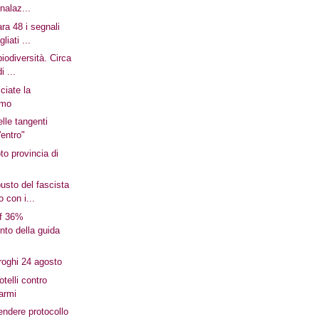
nalaz...
ara 48 i segnali
liati ...
biodiversità. Circa
i ...
ciate la
omo
lle tangenti
'entro"
to provincia di
usto del fascista
 con i...
ef 36%
to della guida
i roghi 24 agosto
otelli contro
armi
endere protocollo