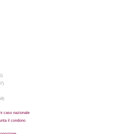
5)
87)
58)
ghi caso nazionale
unta il condono
rrogazione