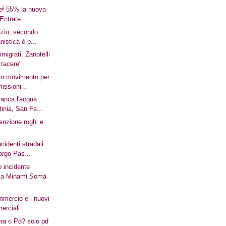
pef 55% la nuova
Entrate,...
azio, secondo
anistica è p...
mmigrati: Zanotelli
 tacere"
in movimento per
missioni...
anca l'acqua
tinia, San Fe...
enzione roghi e
cidenti stradali
orgo Pas...
o incidente
 a Minami Soma
ommercio e i nuovi
erciali
ura o Pd? solo pd