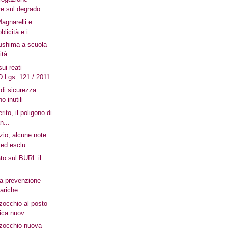
e sul degrado ...
agnarelli e
blicità e i...
ushima a scuola
ità
ui reati
D.Lgs. 121 / 2011
 di sicurezza
o inutili
rito, il poligono di
n...
zio, alcune note
 ed esclu...
to sul BURL il
ta prevenzione
cariche
zocchio al posto
ica nuov...
zzocchio nuova